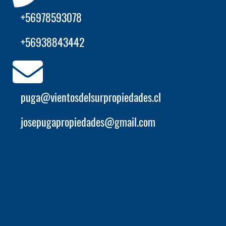
+56978593078
+56938843442
puga@vientosdelsurpropiedades.cl
josepugapropiedades@gmail.com