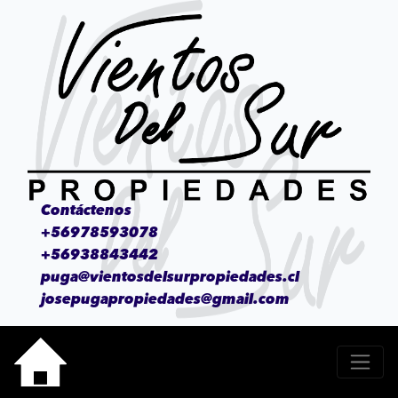
Contáctenos
+56978593078
+56938843442
puga@vientosdelsurpropiedades.cl
josepugapropiedades@gmail.com